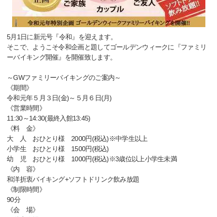
5月1日に新元号『令和』を迎えます。
そこで、ようこそ令和企画と題してゴールデンウィークに『ファミリ
ーバイキング開催』を開催致します。
～GWファミリーバイキングのご案内～
《期間》
令和元年５月３日(金)～５月６日(月)
《営業時間》
11:30～14:30(最終入館13:45)
《料 金》
大 人 おひとり様 2000円(税込)※中学生以上
小学生 おひとり様 1500円(税込)
幼 児 おひとり様 1000円(税込)※3歳位以上小学生未満
《内 容》
和洋折衷バイキング+ソフトドリンク飲み放題
《制限時間》
90分
《会 場》