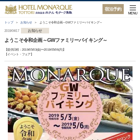
宿泊予約
MENU
トップ
お知らせ
ようこそ令和企画～GWファミリーバイキング～
お知らせ
2019/04/17
ようこそ令和企画～GWファミリーバイキング～
【提供日程：
2019/05/03(金)
〜
2019/05/06(月)
】
【
イベント・フェア
】