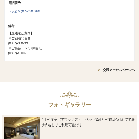
電話番号
代表番号(0857)20-0101
備考
【直通電話案内】
※ご宿泊問合せ
(0857)21-0799
※ご宴会・ﾚｽﾄﾗﾝ問合せ
(0857)20-0161
交通アクセスページへ
フォトギャラリー
*【和洋室（デラックス）】ベッド2台と和布団4組までで最
大6名までご利用可能です