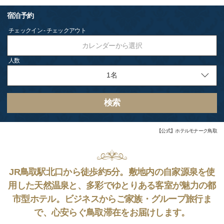
宿泊予約
チェックイン - チェックアウト
カレンダーから選択
人数
検索
【公式】ホテルモナーク鳥取
JR鳥取駅北口から徒歩約5分。敷地内の自家源泉を使
用した天然温泉と、多彩でゆとりある客室が魅力の都
市型ホテル。ビジネスからご家族・グループ旅行ま
で、心安らぐ鳥取滞在をお届けします。