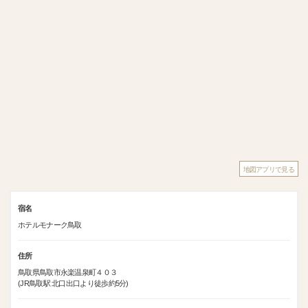
地図アプリで見る
宿名
ホテルモナーク鳥取
住所
鳥取県鳥取市永楽温泉町４０３
(JR鳥取駅 北口出口より徒歩約5分)