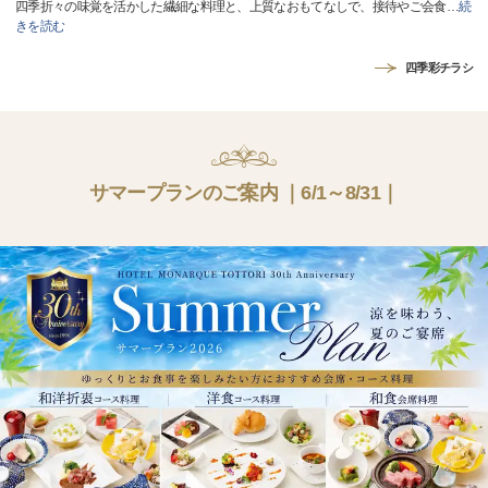
四季折々の味覚を活かした繊細な料理と、上質なおもてなしで、接待やご会食
…
続
きを読む
四季彩チラシ
サマープランのご案内 ｜6/1～8/31｜