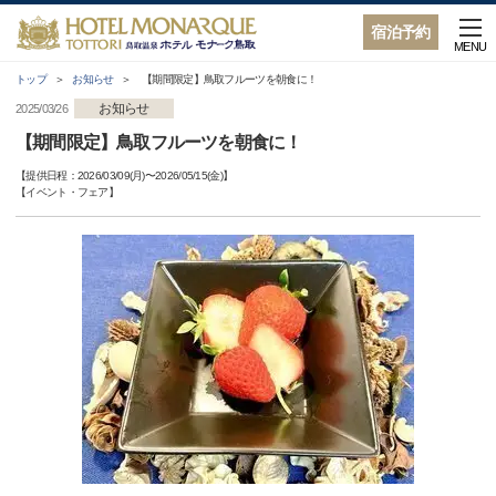
宿泊予約
MENU
トップ
お知らせ
【期間限定】鳥取フルーツを朝食に！
お知らせ
2025/03/26
【期間限定】鳥取フルーツを朝食に！
【提供日程：
2026/03/09(月)
〜
2026/05/15(金)
】
【
イベント・フェア
】