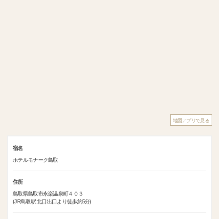
地図アプリで見る
宿名
ホテルモナーク鳥取
住所
鳥取県鳥取市永楽温泉町４０３
(JR鳥取駅 北口出口より徒歩約5分)