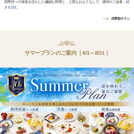
四季折々の味覚を活かした繊細な料理と、上質なおもてなしで、接待やご会食
…
続
きを読む
四季彩チラシ
サマープランのご案内 ｜6/1～8/31｜