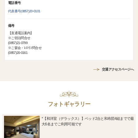
電話番号
代表番号(0857)20-0101
備考
【直通電話案内】
※ご宿泊問合せ
(0857)21-0799
※ご宴会・ﾚｽﾄﾗﾝ問合せ
(0857)20-0161
交通アクセスページへ
フォトギャラリー
*【和洋室（デラックス）】ベッド2台と和布団4組までで最
大6名までご利用可能です