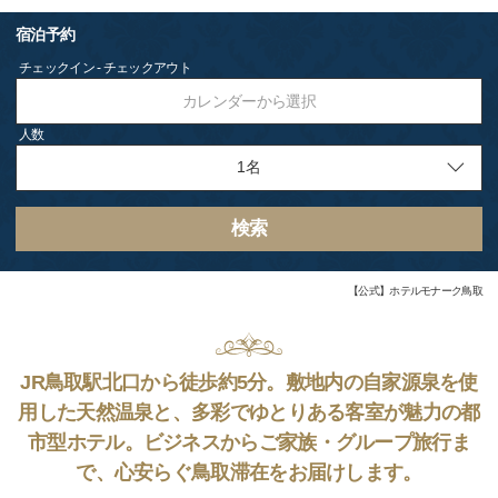
宿泊予約
チェックイン - チェックアウト
カレンダーから選択
人数
検索
【公式】ホテルモナーク鳥取
JR鳥取駅北口から徒歩約5分。敷地内の自家源泉を使
用した天然温泉と、多彩でゆとりある客室が魅力の都
市型ホテル。ビジネスからご家族・グループ旅行ま
で、心安らぐ鳥取滞在をお届けします。