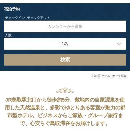
宿泊予約
チェックイン - チェックアウト
カレンダーから選択
人数
検索
【公式】ホテルモナーク鳥取
JR鳥取駅北口から徒歩約5分。敷地内の自家源泉を使
用した天然温泉と、多彩でゆとりある客室が魅力の都
市型ホテル。ビジネスからご家族・グループ旅行ま
で、心安らぐ鳥取滞在をお届けします。