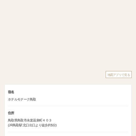
地図アプリで見る
宿名
ホテルモナーク鳥取
住所
鳥取県鳥取市永楽温泉町４０３
(JR鳥取駅 北口出口より徒歩約5分)