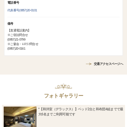
電話番号
代表番号(0857)20-0101
備考
【直通電話案内】
※ご宿泊問合せ
(0857)21-0799
※ご宴会・ﾚｽﾄﾗﾝ問合せ
(0857)20-0161
交通アクセスページへ
フォトギャラリー
*【和洋室（デラックス）】ベッド2台と和布団4組までで最
大6名までご利用可能です