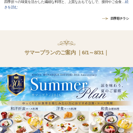
四季折々の味覚を活かした繊細な料理と、上質なおもてなしで、接待やご会食
…
続
きを読む
四季彩チラシ
サマープランのご案内 ｜6/1～8/31｜