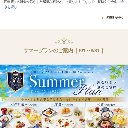
四季折々の味覚を活かした繊細な料理と、上質なおもてなしで、接待やご会食
…
続
きを読む
四季彩チラシ
サマープランのご案内 ｜6/1～8/31｜