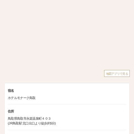
地図アプリで見る
宿名
ホテルモナーク鳥取
住所
鳥取県鳥取市永楽温泉町４０３
(JR鳥取駅 北口出口より徒歩約5分)