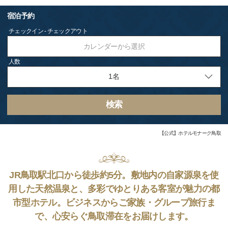
宿泊予約
チェックイン - チェックアウト
カレンダーから選択
人数
検索
【公式】ホテルモナーク鳥取
JR鳥取駅北口から徒歩約5分。敷地内の自家源泉を使
用した天然温泉と、多彩でゆとりある客室が魅力の都
市型ホテル。ビジネスからご家族・グループ旅行ま
で、心安らぐ鳥取滞在をお届けします。