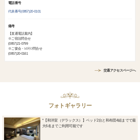
電話番号
代表番号(0857)20-0101
備考
【直通電話案内】
※ご宿泊問合せ
(0857)21-0799
※ご宴会・ﾚｽﾄﾗﾝ問合せ
(0857)20-0161
交通アクセスページへ
フォトギャラリー
*【和洋室（デラックス）】ベッド2台と和布団4組までで最
大6名までご利用可能です