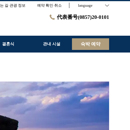
는 길·관광 정보
예약 확인·취소
language
代表番号(0857)20-0101
숙박 예약
결혼식
관내 시설