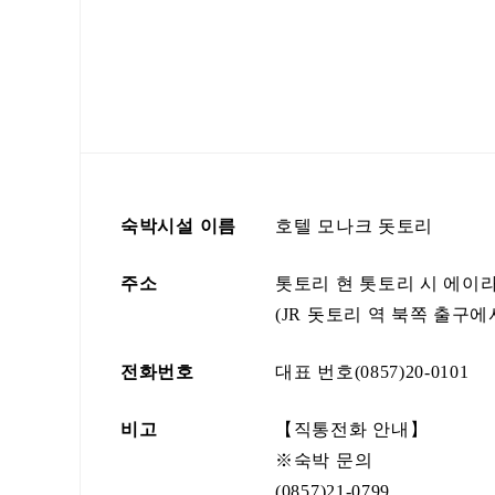
숙박시설 이름
호텔 모나크 돗토리
주소
톳토리 현 톳토리 시 에이라
(JR 돗토리 역 북쪽 출구에
전화번호
대표 번호(0857)20-0101
비고
【직통전화 안내】
※숙박 문의
(0857)21-0799