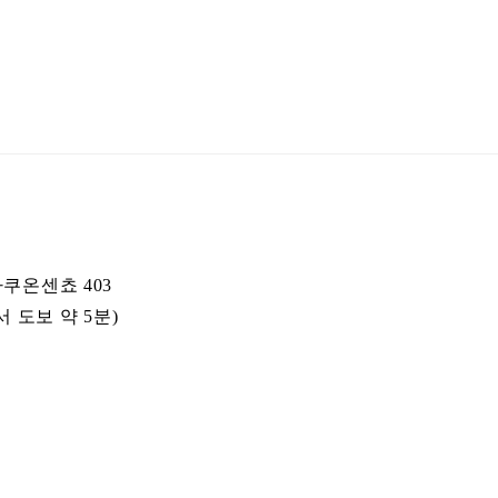
쿠온센쵸 403
서 도보 약 5분)