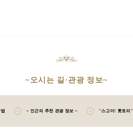
~오시는 길·관광 정보~
방법
~ 인근의 추천 관광 정보 ~
"스고이! 톳토리"