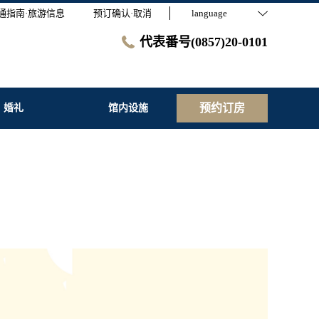
通指南·旅游信息
预订确认·取消
language
代表番号(0857)20-0101
预约订房
婚礼
馆内设施
）